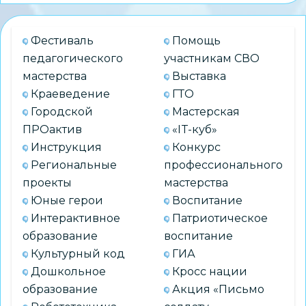
Фестиваль
Помощь
педагогического
участникам СВО
мастерства
Выставка
Краеведение
ГТО
Городской
Мастерская
ПРОактив
«IT-куб»
Инструкция
Конкурс
Региональные
профессионального
проекты
мастерства
Юные герои
Воспитание
Интерактивное
Патриотическое
образование
воспитание
Культурный код
ГИА
Дошкольное
Кросс нации
образование
Акция «Письмо