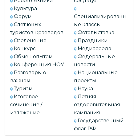
Робототехника
солдату»
Культура
Форум
Специализированн
Слет юных
ые классы
туристов-краеведов
Фотовыставка
Озеленение
Праздники
Конкурс
Медиасреда
Обмен опытом
Федеральные
Конференция НОУ
новости
Разговоры о
Национальные
важном
проекты
Туризм
Наука
Итоговое
Летняя
сочинение /
оздоровительная
изложение
кампания
Государственный
флаг РФ