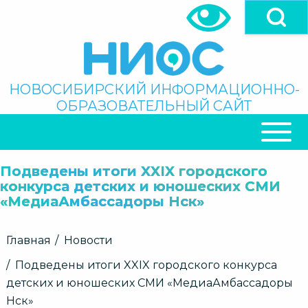
Перейти
к
основному
содержанию
Поиск
НОВОСИБИРСКИЙ ИНФОРМАЦИОННО-
ОБРАЗОВАТЕЛЬНЫЙ САЙТ
ОСНОВНАЯ
НАВИГАЦИЯ
Подведены итоги XXIX городского
конкурса детских и юношеских СМИ
«МедиаАмбассадоры Нск»
Строка
Главная
Новости
навигации
Подведены итоги XXIX городского конкурса
детских и юношеских СМИ «МедиаАмбассадоры
Нск»