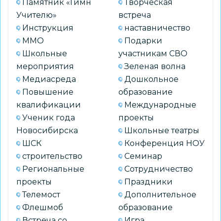
Памятник «Гимн
Творческая
Учителю»
встреча
Инструкция
наставничество
ММО
Подарки
Школьные
участникам СВО
мероприятия
Зеленая волна
Медиасреда
Дошкольное
Повышение
образование
квалификации
Международные
Ученик года
проекты
Новосибирска
Школьные театры
ШСК
Конференция НОУ
строительство
Семинар
Региональные
Сотрудничество
проекты
Праздники
Телемост
Дополнительное
Флешмоб
образование
Встреча со
Игра