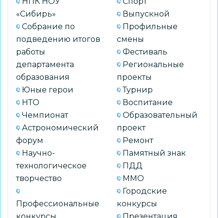
НПК НОУ
Спорт
«Сибирь»
Выпускной
Собрание по
Профильные
подведению итогов
смены
работы
Фестиваль
департамента
Региональные
образования
проекты
Юные герои
Турнир
НТО
Воспитание
Чемпионат
Образовательный
Астрономический
проект
форум
Ремонт
Научно-
Памятный знак
технологическое
ПДД
творчество
ММО
Городские
Профессиональные
конкурсы
конкурсы
Презентация