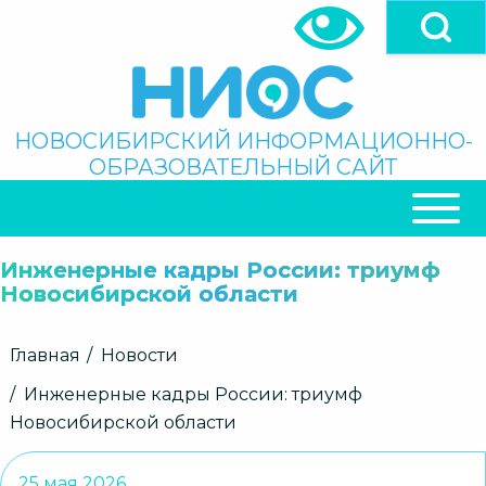
Перейти
к
основному
содержанию
Поиск
НОВОСИБИРСКИЙ ИНФОРМАЦИОННО-
ОБРАЗОВАТЕЛЬНЫЙ САЙТ
ОСНОВНАЯ
НАВИГАЦИЯ
Инженерные кадры России: триумф
Новосибирской области
Строка
Главная
Новости
навигации
Инженерные кадры России: триумф
Новосибирской области
25 мая 2026