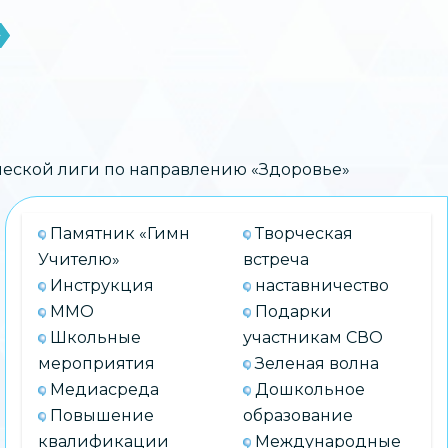
»
ческой лиги по направлению «Здоровье»
Памятник «Гимн
Творческая
Учителю»
встреча
Инструкция
наставничество
ММО
Подарки
Школьные
участникам СВО
мероприятия
Зеленая волна
Медиасреда
Дошкольное
Повышение
образование
квалификации
Международные