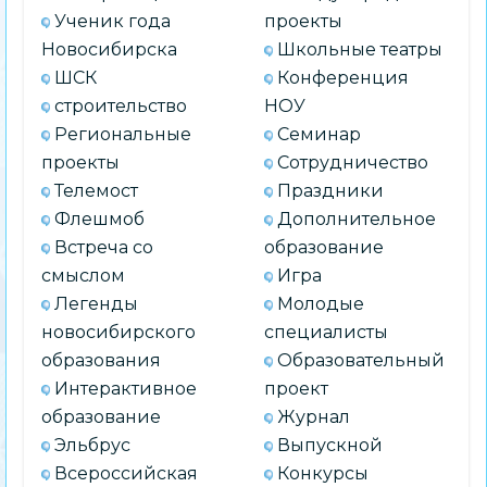
Ученик года
проекты
Новосибирска
Школьные театры
ШСК
Конференция
строительство
НОУ
Региональные
Семинар
проекты
Сотрудничество
Телемост
Праздники
Флешмоб
Дополнительное
Встреча со
образование
смыслом
Игра
Легенды
Молодые
новосибирского
специалисты
образования
Образовательный
Интерактивное
проект
образование
Журнал
Эльбрус
Выпускной
Всероссийская
Конкурсы