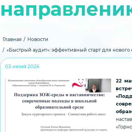
направлени
Строка
Главная
Новости
навигации
«Быстрый аудит»: эффективный старт для нового
03 июня 2026
22 м
встр
«Под
сов
образ
наст
«Горн