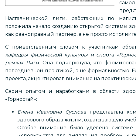
само
пред
Наставнической лиги, работающих по магист
положила начало созданию открытой системы зд
как равноправный партнер, а не просто исполните
С приветственным словом к участникам обр
кафедры физической культуры и спорта «Горнос
рамках Лиги
. Она подчеркнула, что формиров
повседневной практикой, а не формальностью. 
проекта, акцентировав внимание на практическ
Своим опытом и наработками в области здо
«Горностай»:
Елена Ивановна Суслова
представила ком
здорового образа жизни, охватывающую уче
Особое внимание было уделено системе м
используются для выявления проблем и п