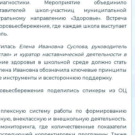
диагностики. Мероприятие объединило
ставителей школ-участниц муниципальной
ральному направлению «Здоровье». Встреча
оровьесбережения, где каждая школа выступает
ль.
атилась
Елена Ивановна Суслова, руководитель
тая» и куратор наставнической деятельности в
ание здоровья в школьной среде должно стать
Елена Ивановна обозначила ключевые принципы
ие инструменты и всестороннюю поддержку.
ровьесбережения поделились спикеры из ОЦ
плексную систему работы по формированию
бную, внеклассную и внешкольную деятельность.
ониторинга, где количественные показатели
оследующей корректировки программы. Также