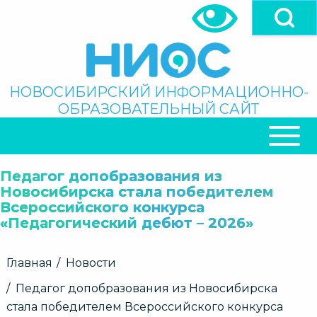
Перейти
к
основному
содержанию
Поиск
НОВОСИБИРСКИЙ ИНФОРМАЦИОННО-
ОБРАЗОВАТЕЛЬНЫЙ САЙТ
ОСНОВНАЯ
НАВИГАЦИЯ
Педагог допобразования из
Новосибирска стала победителем
Всероссийского конкурса
«Педагогический дебют – 2026»
Строка
Главная
Новости
навигации
Педагог допобразования из Новосибирска
стала победителем Всероссийского конкурса