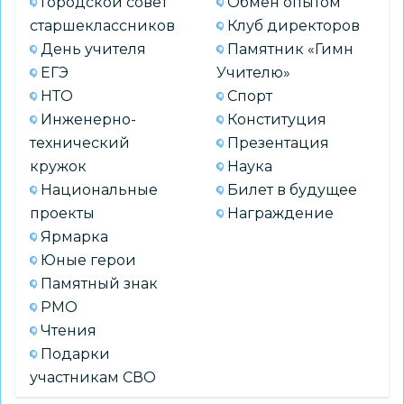
Городской совет
Обмен опытом
старшеклассников
Клуб директоров
День учителя
Памятник «Гимн
ЕГЭ
Учителю»
НТО
Спорт
Инженерно-
Конституция
технический
Презентация
кружок
Наука
Национальные
Билет в будущее
проекты
Награждение
Ярмарка
Юные герои
Памятный знак
РМО
Чтения
Подарки
участникам СВО