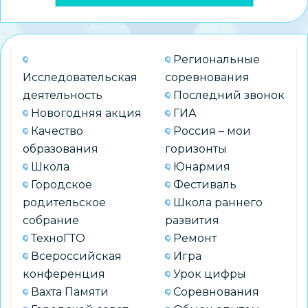
Региональные
Исследовательская
соревнования
деятельность
Последний звонок
Новогодняя акция
ГИА
Качество
Россия – мои
образования
горизонты
Школа
Юнармия
Городское
Фестиваль
родительское
Школа раннего
собрание
развития
ТехноГТО
Ремонт
Всероссийская
Игра
конференция
Урок цифры
Вахта Памяти
Соревнования