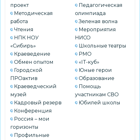
проект
Педагогическая
Методическая
олимпиада
работа
Зеленая волна
Чтения
Мероприятия
НПК НОУ
НИСО
«Сибирь»
Школьные театры
Краеведение
РМО
Обмен опытом
«IT-куб»
Городской
Юные герои
ПРОактив
Образование
Краеведческий
Помощь
музей
участникам СВО
Кадровый резерв
Юбилей школы
Конференция
Россия – мои
горизонты
Профильные