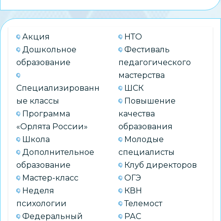
Акция
НТО
Дошкольное
Фестиваль
образование
педагогического
мастерства
Специализированн
ШСК
ые классы
Повышение
Программа
качества
«Орлята России»
образования
Школа
Молодые
Дополнительное
специалисты
образование
Клуб директоров
Мастер-класс
ОГЭ
Неделя
КВН
психологии
Телемост
Федеральный
РАС