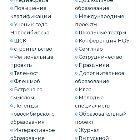
Медиасреда
Дошкольное
Повышение
образование
квалификации
Международные
Ученик года
проекты
Новосибирска
Школьные театры
ШСК
Конференция НОУ
строительство
Семинар
Региональные
Сотрудничество
проекты
Праздники
Телемост
Дополнительное
Флешмоб
образование
Встреча со
Игра
смыслом
Молодые
Легенды
специалисты
новосибирского
Образовательный
образования
проект
Интерактивное
Журнал
образование
Выпускной