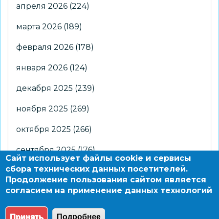
апреля 2026
(224)
марта 2026
(189)
февраля 2026
(178)
января 2026
(124)
декабря 2025
(239)
ноября 2025
(269)
октября 2025
(266)
сентября 2025
(176)
Сайт использует файлы cookie и сервисы
сбора технических данных посетителей.
августа 2025
(2)
Продолжение пользования сайтом является
согласием на применение данных технологий
© 2004 - 2026 Новосибирский информационно-
образовательный сайт по заказу департамента
Принять
Подробнее