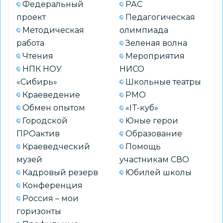
Федеральный
РАС
проект
Педагогическая
Методическая
олимпиада
работа
Зеленая волна
Чтения
Мероприятия
НПК НОУ
НИСО
«Сибирь»
Школьные театры
Краеведение
РМО
Обмен опытом
«IT-куб»
Городской
Юные герои
ПРОактив
Образование
Краеведческий
Помощь
музей
участникам СВО
Кадровый резерв
Юбилей школы
Конференция
Россия – мои
горизонты