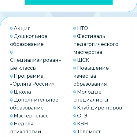
Акция
НТО
Дошкольное
Фестиваль
образование
педагогического
мастерства
Специализированн
ШСК
ые классы
Повышение
Программа
качества
«Орлята России»
образования
Школа
Молодые
Дополнительное
специалисты
образование
Клуб директоров
Мастер-класс
ОГЭ
Неделя
КВН
психологии
Телемост