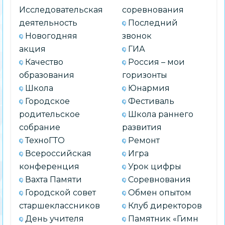
Исследовательская
соревнования
деятельность
Последний
Новогодняя
звонок
акция
ГИА
Качество
Россия – мои
образования
горизонты
Школа
Юнармия
Городское
Фестиваль
родительское
Школа раннего
собрание
развития
ТехноГТО
Ремонт
Всероссийская
Игра
конференция
Урок цифры
Вахта Памяти
Соревнования
Городской совет
Обмен опытом
старшеклассников
Клуб директоров
День учителя
Памятник «Гимн