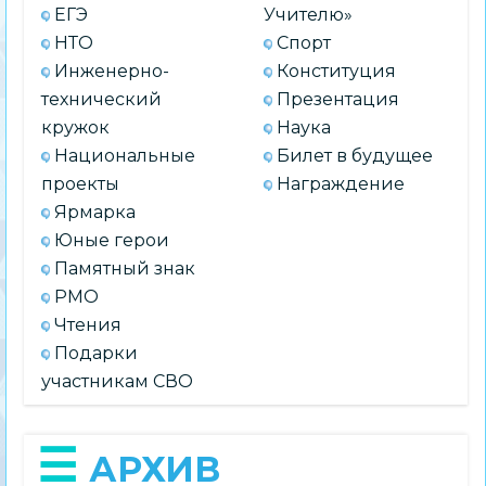
ЕГЭ
Учителю»
НТО
Спорт
Инженерно-
Конституция
технический
Презентация
кружок
Наука
Национальные
Билет в будущее
проекты
Награждение
Ярмарка
Юные герои
Памятный знак
РМО
Чтения
Подарки
участникам СВО
АРХИВ