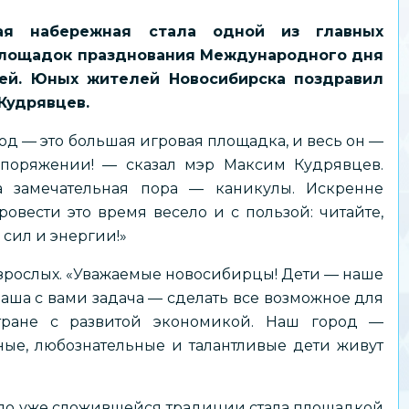
кая набережная стала одной из главных
площадок празднования Международного дня
ей. Юных жителей Новосибирска поздравил
Кудрявцев.
од — это большая игровая площадка, и весь он —
поряжении! — сказал мэр Максим Кудрявцев.
а замечательная пора — каникулы. Искренне
овести это время весело и с пользой: читайте,
 сил и энергии!»
взрослых. «Уважаемые новосибирцы! Дети — наше
наша с вами задача — сделать все возможное для
тране с развитой экономикой. Наш город —
ные, любознательные и талантливые дети живут
по уже сложившейся традиции стала площадкой