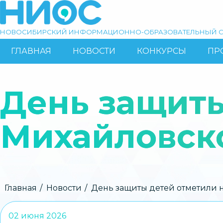
Перейти
к
основному
НОВОСИБИРСКИЙ ИНФОРМАЦИОННО-ОБРАЗОВАТЕЛЬНЫЙ С
содержанию
ГЛАВНАЯ
НОВОСТИ
КОНКУРСЫ
ПР
ОСНОВНАЯ
Поиск
НАВИГАЦИЯ
День защиты
Михайловск
Строка
Главная
Новости
День защиты детей отметили 
навигации
02 июня 2026