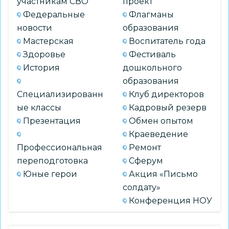
участникам СВО
проект
Федеральные
Флагманы
новости
образования
Мастерская
Воспитатель года
Здоровье
Фестиваль
История
дошкольного
образования
Специализированн
Клуб директоров
ые классы
Кадровый резерв
Презентация
Обмен опытом
Краеведение
Профессиональная
Ремонт
переподготовка
Сферум
Юные герои
Акция «Письмо
солдату»
Конференция НОУ