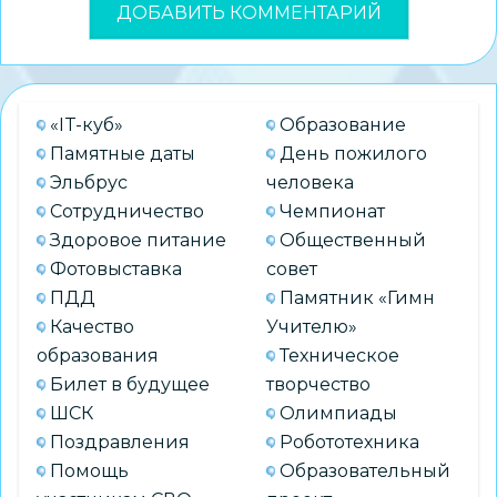
«IT-куб»
Образование
Памятные даты
День пожилого
Эльбрус
человека
Сотрудничество
Чемпионат
Здоровое питание
Общественный
Фотовыставка
совет
ПДД
Памятник «Гимн
Качество
Учителю»
образования
Техническое
Билет в будущее
творчество
ШСК
Олимпиады
Поздравления
Робототехника
Помощь
Образовательный