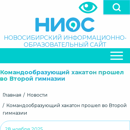
Перейти
к
основному
содержанию
Поиск
НОВОСИБИРСКИЙ ИНФОРМАЦИОННО-
ОБРАЗОВАТЕЛЬНЫЙ САЙТ
ОСНОВНАЯ
НАВИГАЦИЯ
Командообразующий хакатон прошел
во Второй гимназии
Строка
Главная
Новости
навигации
Командообразующий хакатон прошел во Второй
гимназии
28 ноября 2025